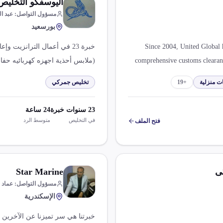
اليوسفكو التخليص 
مسؤول التواصل
:
عبد ا
بورسعيد
Since 2004, United Global h
خبرة 23 في أعمال الترانزيت 
comprehensive customs clearanc
(ملابس أحذية اجهزه كهربائيه حفا
in Suez, Egypt, we've built our r
ت منزلية
+
19
تخليص جمركي
solutions. Our team of season
logistics. We simplify
23
سنوات خبرة
24
ساعة
international
في التخليص
متوسط الرد
فتح الملف
ى
Star Marine
مسؤول التواصل
:
عماد 
الإسكندرية