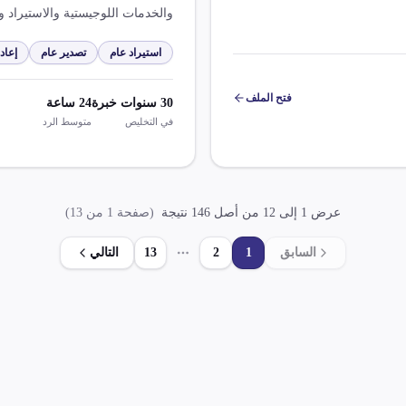
والخدمات اللوجيستية والاستيراد والتصدير شعارنا وق
استيراد عام
تصدير عام
إعاد
فتح الملف
30
سنوات خبرة
24
ساعة
في التخليص
متوسط الرد
عرض
1
إلى
12
من أصل
146
نتيجة
(صفحة
1
من
13
)
السابق
1
2
13
التالي