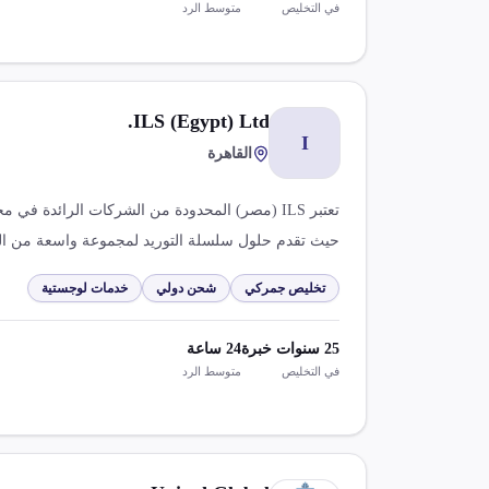
في التخليص
متوسط الرد
ILS (Egypt) Ltd.
I
القاهرة
تعتبر ILS (مصر) المحدودة من الشركات الرائدة ف
الخبرة، نركز على تحقيق التميز التشغيلي والنمو المستد
تخليص جمركي
شحن دولي
خدمات لوجستية
25
سنوات خبرة
24
ساعة
في التخليص
متوسط الرد