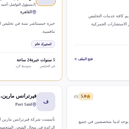
مسؤول التواصل
:
أحمد 
القاهرة
خبرة 20 عام فى مجال التخليص الجمركي و الشحن تقديم كافة خدمات التخليص
خبرة خمستاشر سنة في تخليص البض
 الاستشارات الجمركية
تنافسية.
استيراد عام
فتح الملف
5
سنوات خبرة
24
ساعة
في التخليص
متوسط الرد
فيرترانس مارين، 
5.0
)
1
(
ف
Port Said
ل للتخليص الجمركي خبره بالمجال 15 عام يوجد لدينا متخصصين في جميع
الرائدة في مجال الشحن المتخص