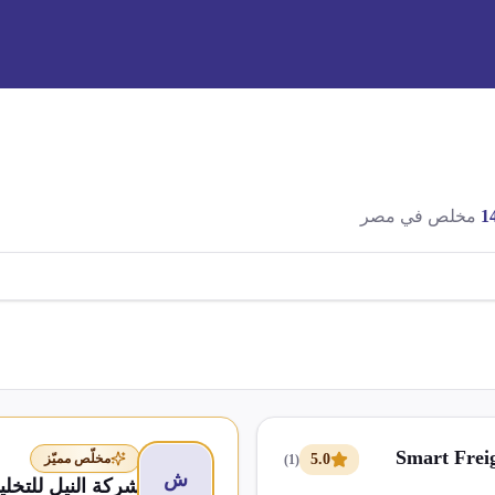
1
مخلص في مصر
Smart Freig
5.0
مخلّص مميّز
)
1
(
ش
شركة النيل للتخل