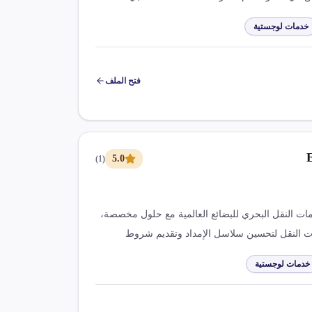
 مع التركيز على بناء علاقات مفتوحة وصادقة مع
خدمات لوجستية
فتح الملف
5.0
)
1
(
Express S تقدم خدمات النقل البحري للبضائع العالمية مع حلول مخصصة،
النقل لتحسين سلاسل الإمداد وتقديم شروط
ينا سفن، ونعمل بشكل وثيق مع شركات النقل العالمية
خدمات لوجستية