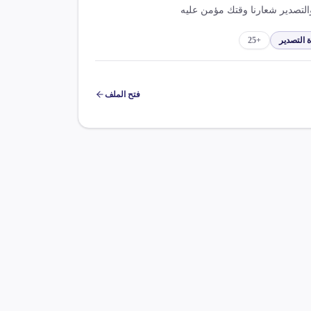
تك مؤمن عليه
ة التصدير
+
25
فتح الملف