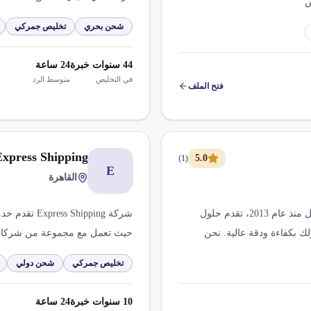
س
احتياجات العملاء في مجال الشحن،
شحن بحري
تخليص جمركي
العملاء.
44
سنوات خبرة
24
ساعة
في التخليص
متوسط الرد
فتح الملف
Express Shipping
5.0
)
1
(
E
القاهرة
شركة الأصران للاستيراد والتصدير هي وكالة شحن تعمل منذ عام 2013، تقدم حلول
شركة hipping
ك بكفاءة ودقة عالية. نحن
حيث تعمل مع مجموعة من شركات 
 معظم دول العالم.
تنافسية. نحن مديرو نقل وليس لد
تخليص جمركي
شحن دولي
والإقليمية.
10
سنوات خبرة
24
ساعة