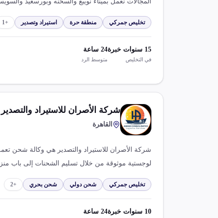
المجالات نعمل بميناء نويبع والسخنه وبورسعيد والسوي
تخليص جمركي
منطقة حرة
استيراد وتصدير
+
1
15
سنوات خبرة
24
ساعة
في التخليص
متوسط الرد
شركة الأصران للاستيراد والتصدير
القاهرة
لوجستية موثوقة من خلال تسليم الشحنات إلى باب منزل
نضمن رضا العملاء بفضل مكاتبنا في الصين ووكلائنا في
تخليص جمركي
شحن دولي
شحن بحري
+
2
10
سنوات خبرة
24
ساعة