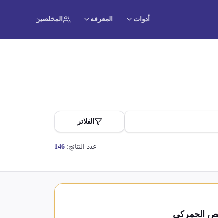
أدوات
المعرفة
المخلصين
الفلاتر
عدد النتائج:
146
يص الجمركي