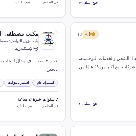
في التخليص
متوسط الرد
فتح الملف
مكتب مصطفى السي
4.0
)
1
(
مسؤول التواصل
:
مصطفى
الإسكندرية
ي مجال الشحن والخدمات اللوجستية،
خبره ٧ سنوات ف مجال التخل
حيث تقدم حلول سلسلة التوريد لمجموعة واسعة من الشركات. مع أكثر من 25 عامًا من
بالخص
ام.
استيراد عام
استيراد مؤقت
7
سنوات خبرة
24
ساعة
فتح الملف
في التخليص
متوسط الرد