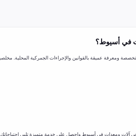
في
أسيوط
؟
صصة ومعرفة عميقة بالقوانين والإجراءات الجمركية المحلية. مخلصي
في
آلات ومعدات
في
أسيوط
واحصل على خدمة متميزة تلبي احتياجاتك ا