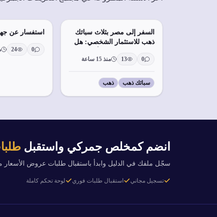
السفر إلى مصر بثلاث سبائك
استفسار عن جها
ذهب للاستثمار الشخصي: هل
0
24
م
تُفرض عليها جمارك أو
0
13
منذ 15 ساعة
ضرائب؟
سبائك ذهب
ذهب
انضم كمخلص جمركي واستقبل
طلبات
سجّل ملفك في الدليل وابدأ باستقبال طلبات عروض الأسعار 
تسجيل مجاني
استقبال طلبات فوري
لوحة تحكم كاملة