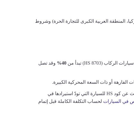
 تركيا، المنطقة العربية الكبرى للتجارة الحرة) وشروط
(HS 8703) تبدأ من
40%
وقد تصل
الفارهة أو ذات السعة المحركية الكبيرة.
بسبب هذا التعقيد، يصعب الحصول على رقم دقيق دون معرفة التصنيف الجمركي الكامل للموديل والموريل وبلد المنشأ. ابحث عن كود HS للسيارة التي تودّ استيرادها في
في السيارات
لحساب التكلفة الكاملة قبل إتمام