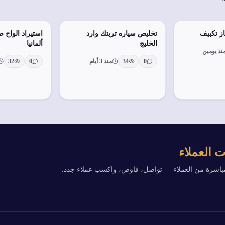
ز تكبيف
تخليص سياره تربتك وارد
استيراد الواح 
الخليج
ألمانيا
نذ يومين
0
34
منذ 3 أيام
0
32
 العملاء
مباشرة من العملاء — تواصل، فاوض، واكسب عملاء جدد.