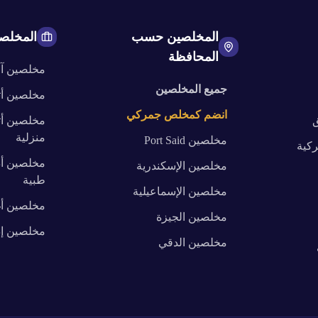
المخلصين حسب
المخلص
المحافظة
مخلصين
آ
جميع المخلصين
مخلصين
أ
انضم كمخلص جمركي
ق
مخلصين
أ
منزلية
مخلصين
Port Said
كية
مخلصين
أ
مخلصين
الإسكندرية
طبية
مخلصين
الإسماعيلية
مخلصين
أ
مخلصين
الجيزة
مخلصين
إ
مخلصين
الدقي