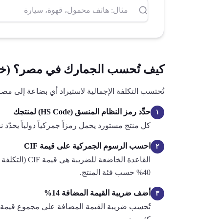
كيف تُحسب الجمارك في مصر؟ (خ
تُحتسب التكلفة الإجمالية لاستيراد أي بضاعة إلى م
حدِّد رمز النظام المنسق (HS Code) لمنتجك
١
كل منتج مستورد يحمل رمزاً جمركياً دولياً يحدّد
احسب الرسوم الجمركية على قيمة CIF
٢
القاعدة الخاضعة للضريبة هي قيمة CIF (التكلفة + التأمين + الشحن). اضرب هذه القيمة في نسبة التعريفة المطبقة على رمز HS لمنتجك. تتراوح النسب في مصر بين
40%
حسب فئة المنتج.
أضف ضريبة القيمة المضافة
14%
٣
تُحسب ضريبة القيمة المضافة على مجموع قيمة 