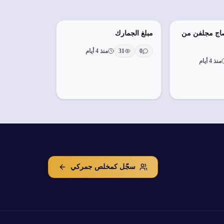
صاج مجلفن من
مبلغ الجمارك
0
31
منذ 4 أيام
منذ 4 أيام
سجّل كمخلص جمركي