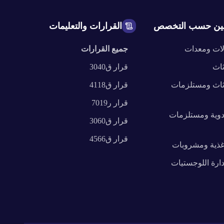
ين حسب التخصص
القرارات والتعليمات
لات ومعدات
جميع القرارات
ثاث
قرار
ق3040
ثاث ومستلزمات
قرار
ق4118
قرار
ر7019
دوية ومستلزمات
قرار
ق3060
قرار
ق4566
غذية ومشروبات
دارة اللوجستيات