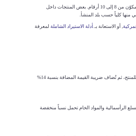
التقدير المعروض في الحاسبة يُبنى على فئة المنتج العريضة (الفصل الجمركي)، بينما النسبة الرسمية تنطبق على رمز HS المكوّن من 8 إلى 10 أرقام. بعض المنتجات داخل
منها كلياً حسب بلد المنشأ.
جمركية
,
أو الاستعانة بـ
أدلة الاستيراد الشاملة
لمعرفة
يتم احتساب الرسوم الجمركية بضرب قيمة البضاعة (CIF) في نسبة التعريفة المطبقة على رمز النظام المنسق (HS Code) للمنتج، ثم تُضاف ضريبة القيمة المضافة بنسبة 14%
الجمركية على معظم الواردات بين 5-40% حسب نوع المنتج، بالإضافة إلى ضريبة قيمة مضافة بنسبة 14%. السلع الرأسمالية والمواد الخام تحمل نسباً منخفضة