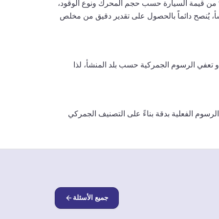
السيارات في مصر من الأعلى في المنطقة. تتراوح رسوم الجمارك على سيارات الركاب (HS 8703) بين 40% و135% من قيمة السيارة حسب حجم المحرك ونوع الوقود،
المنشأ، يُنصح دائماً بالحصول على تقدير دقيق من مخلص
 أو تعفي الرسوم الجمركية حسب بلد المنشأ، لذا
سوم الفعلية بدقة بناءً على التصنيف الجمركي
جميع الأسئلة