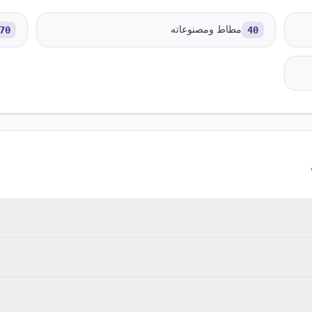
40
مطاط ومصنوعاته
70