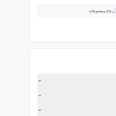
زجاج ومصنوعاته