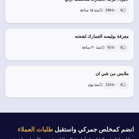
0
190
منذ ١٥ ساعة
معرفة بوليصه الجمارك لشحنه
0
91
منذ ٢٠ ساعة
ملابس من شي ان
0
524
منذ يوم
انضم كمخلص جمركي واستقبل
طلبات العملاء