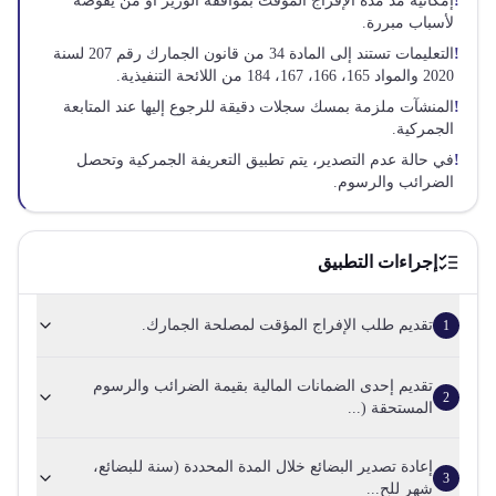
!
إمكانية مد مدة الإفراج المؤقت بموافقة الوزير أو من يفوضه
لأسباب مبررة.
!
التعليمات تستند إلى المادة 34 من قانون الجمارك رقم 207 لسنة
2020 والمواد 165، 166، 167، 184 من اللائحة التنفيذية.
!
المنشآت ملزمة بمسك سجلات دقيقة للرجوع إليها عند المتابعة
الجمركية.
!
في حالة عدم التصدير، يتم تطبيق التعريفة الجمركية وتحصل
الضرائب والرسوم.
إجراءات التطبيق
تقديم طلب الإفراج المؤقت لمصلحة الجمارك.
1
تقديم إحدى الضمانات المالية بقيمة الضرائب والرسوم
2
المستحقة (...
إعادة تصدير البضائع خلال المدة المحددة (سنة للبضائع،
3
شهر للح...