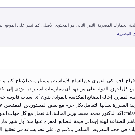
ة الجمارك المصرية
. النص التالي هو المحتوى الأصلي كما نُشر على الموقع ا
 المصرية
ع كل أجهزة الدولة على مواجهة أى ممارسات استيرادية تؤدى إلى تكد
اذ الإجراءات القانونية المقررة بشأنها التعامل بكل حزم مع بعض المستوردين الم
قانوني &mdash;&mdash;&mdash;&mdash;&mdash; أكد الدكتور محمد معيط وزير المالية، أننا نع
يادة فى حجم المعروض السلعى بالأسواق، على نحو يساعد فى تحقيق ال