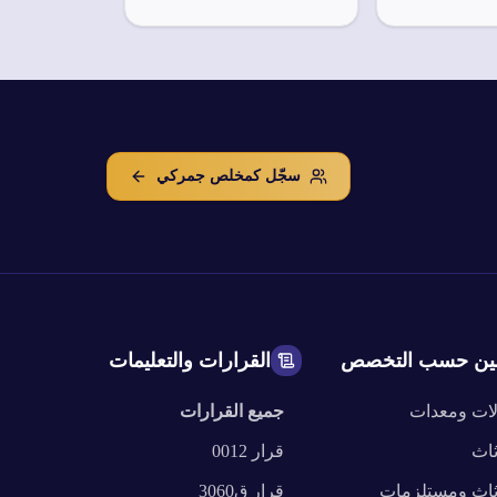
سجّل كمخلص جمركي
ين حسب التخصص
القرارات والتعليمات
لات ومعدات
جميع القرارات
ثاث
قرار
0012
ثاث ومستلزمات
قرار
ق3060