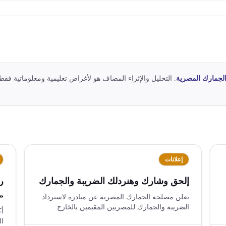
لجمارك المصرية
. التحليل والإثراء المضاف هو لأغراض تعليمية ومعلوماتية فقط
إعلانات
إلحق وشارك وهنردلك الضريبة والجمارك
ر
«
تعلن مصلحة الجمارك المصرية عن مبادرة لاسترداد
الضريبة والجمارك للمصريين المقيمين بالخارج
ا
أك
الراغبين في استيراد سياراتهم، مع توفير وسائل
ال