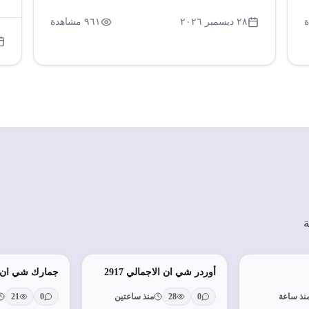
تواصل للاستفسار وتحميل تطبيق خاص بالمبادرة.
ال
تهدف المبادرة لتسهيل الإجراءات وتوضيح المتطلبات
ال
٢٨ ديسمبر ٢٠٢٦
٩٦١
مشاهدة
المالية والاستيرادية للمستفيدين.
وت
لت
عُ
ال
ة
أوردر شي ان الاجمالي 2917
جمارك شي ان
نذ ساعة
0
28
منذ ساعتين
0
21