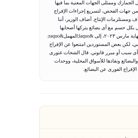
ل الجمارك وممثلى الجهات المعنية بما فيها
ا من جهات الفحص، لتسريع إجراءات الإفراج
اف ومستلزمات الإنتاج. أضاف الوزير، أننا
ل بكل حسم مع أى بضائع يتركها أصحابها
بالموانئ فوق المدد القانونية المقررة، لافتًا إلى أنه تقرر إحالة البضائع المكدسة بالموانئ بدون أى أسباب قانونية حتى نهاية مارس ٢٠٢٣، إلى &laquo;المهمل&raquo;
ماضي، لكن بعض المستوردين امتنعوا عن الإفراج
 أى سبب أو مبرر قانوني. قال الشحات غتورى
البضائع ونفاذها للأسواق المحلية، ووحدات
الإفراج الفورى عن البضائع.