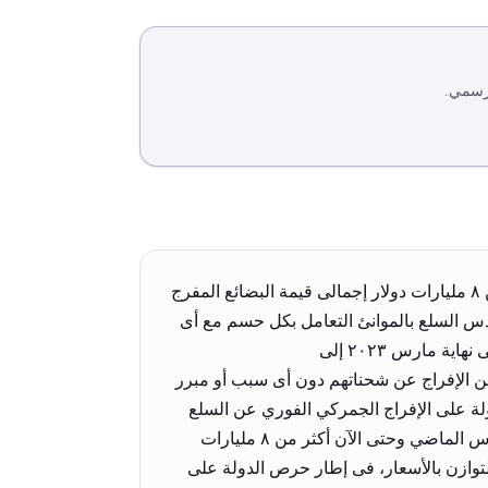
لرسمي.
وزير المالية: نعمل مع كل جهات الدولة على الإفراج الجمركي الفوري عن السلع الأساسية ومستلزمات الإنتاج أكثر من ٨ مليارات دولار إجمالى قيمة البضائع المفرج
س السلع بالموانئ التعامل بكل حسم مع أى
بضائع يتركها أصحابها بالموانئ فوق المدد القانونية المقررة إحالة البضائع المكدسة بالموانئ بدون أى أسباب قانونية حتى نهاية مارس ٢٠٢٣ إلى
متنعين عن الإفراج عن شحناتهم دون أى سبب أو مبرر
مل مع كل جهات الدولة على الإفراج الجمركي الفوري عن السلع
الأساسية ومستلزمات الإنتاج الداعمة بشكل مباشر للصناعة ليبلغ إجمالى قيمة البضائع المفرج عنها منذ أول شهر مارس الماضي وحتى الآن أكثر من ٨ مليارات
توازن بالأسعار، فى إطار حرص الدولة على