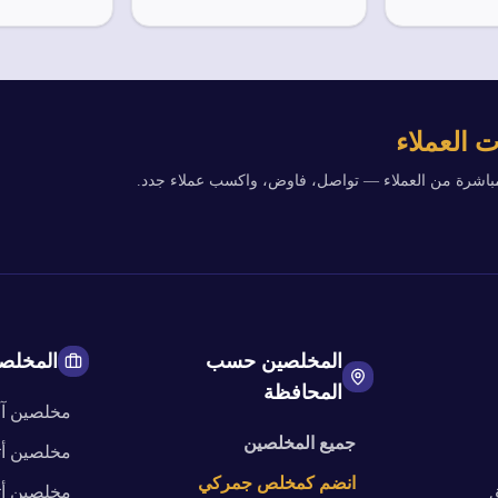
 العملاء
مباشرة من العملاء — تواصل، فاوض، واكسب عملاء جدد.
المخلصين حسب
المخلص
المحافظة
مخلصين
آ
جميع المخلصين
مخلصين
أ
انضم كمخلص جمركي
ق
مخلصين
أ