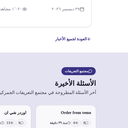
الإفراج الجمركي عن السلع الاستراتيجية ومستلزمات
الإنتاج. تم الإفراج عن بضائع بقيمة ٧٢,٤ مليار دولار
٢٩ ديسمبر ٢٠٢٦
١٬٠٢٠
مشاهدة
خلال ٢٠٢٣، مع تنفيذ العديد من التيسيرات لدعم
المستثمرين ومواجهة التحديات الاقتصادية.
العودة لجميع الأخبار
مجتمع التعريفات
الأسئلة الأخيرة
آخر الأسئلة المطروحة في مجتمع التعريفات الجمركي
Order from temu
اوردر شي ان
0
4
منذ ٣٩ دقيقة
0
13
م