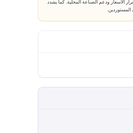
ل تدفق السلع الأساسية ومستلزمات الإنتاج إلى السوق المصري، مما forthcoming في استقرار الأسعار ودعم الصناعة المحلية. كما يشدد
 المستوردين.