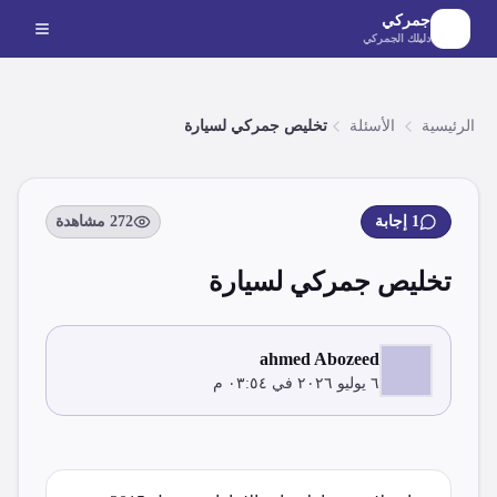
لانتقال إلى المحتوى الرئيسي
جمركي
دليلك الجمركي
الرئيسية
الأسئلة
تخليص جمركي لسيارة
1
إجابة
272
مشاهدة
تخليص جمركي لسيارة
ahmed Abozeed
٦ يوليو ٢٠٢٦ في ٠٣:٥٤ م