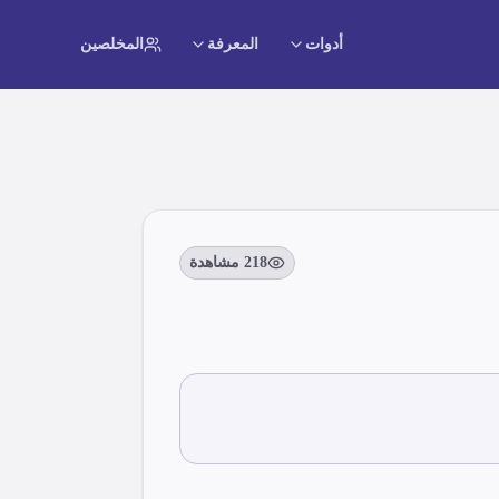
أدوات
المعرفة
المخلصين
218
مشاهدة