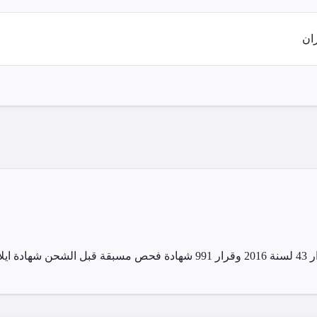
ان
يلاك