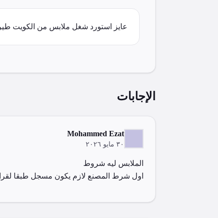
عايز استورد شغل ملابس من الكويت طير
الإجابات
‪Mohammed Ezat‬‏
٣٠ مايو ٢٠٢٦
اول شرط المصنع لازم يكون مسجل طبقا لقرار 43 لسنة 2016 وقرار 991 شهادة فحص مسبقة قبل الشحن شهادة ا