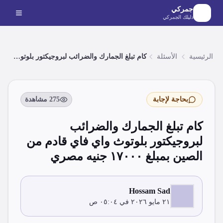
لانتقال إلى المحتوى الرئيسي
جمركي
دليلك الجمركي
الرئيسية
الأسئلة
كام تبلغ الجمارك والضرائب لبروجيكتور بلوتوث واي...
بحاجة لإجابة
275
مشاهدة
كام تبلغ الجمارك والضرائب
لبروجيكتور بلوتوث واي فاي قادم من
الصين بمبلغ ١٧٠٠٠ جنيه مصري
Hossam Sad
٢١ مايو ٢٠٢٦ في ٠٥:٠٤ ص