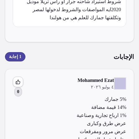
شروط استيراد شاحنه جرار أو راس تريلا موديل 
2020ايه المواصفات والشروط لدخولها لمصر 
وتكلفتها جمارك للعلم هي من هولندا
الإجابات
1
إجابة
‪Mohammed Ezat‬‏
٤ يوليو ٢٠٢٦
0