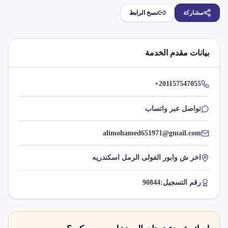
مشاركة
نسخ الرابط
بيانات مقدم الخدمة
+201157547055
تواصل عبر واتساب
alimohamed651971@gmail.com
اخر ش وابور الفولى الرمل اسكندريه
رقم التسجيل:
90844