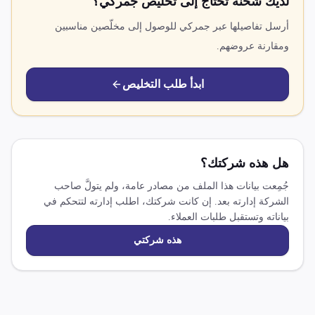
لديك شحنة تحتاج إلى تخليص جمركي؟
أرسل تفاصيلها عبر جمركي للوصول إلى مخلّصين مناسبين
ومقارنة عروضهم.
ابدأ طلب التخليص
هل هذه شركتك؟
جُمِعت بيانات هذا الملف من مصادر عامة، ولم يتولَّ صاحب
الشركة إدارته بعد. إن كانت شركتك، اطلب إدارته لتتحكم في
بياناته وتستقبل طلبات العملاء.
هذه شركتي