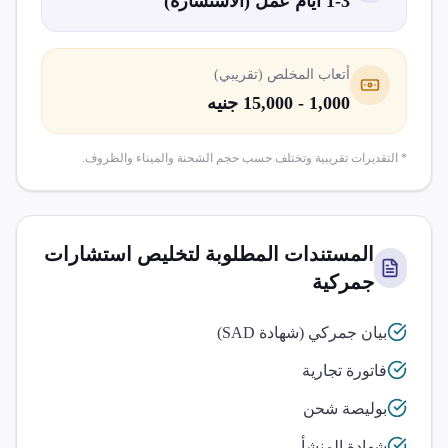
1-3 أيام عمل (الاستشارة)
أتعاب المخلص (تقريبي)
1,000 - 15,000 جنيه
* التقديرات تقريبية وتختلف حسب حجم الشحنة والميناء والظروف.
المستندات المطلوبة لتخليص
استشارات
جمركية
بيان جمركي (شهادة SAD)
فاتورة تجارية
بوليصة شحن
شهادة المنشأ