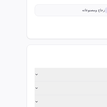
زجاج ومصنوعاته