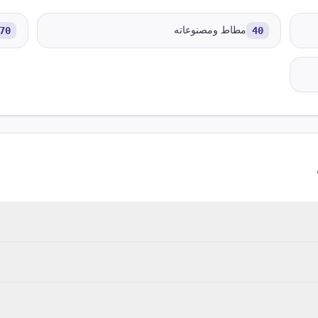
40
مطاط ومصنوعاته
70