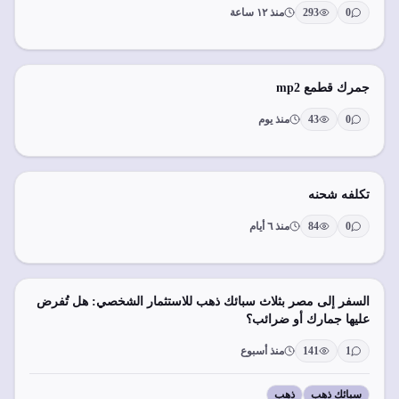
0
293
منذ ١٢ ساعة
جمرك قطمع mp2
0
43
منذ يوم
تكلفه شحنه
0
84
منذ ٦ أيام
السفر إلى مصر بثلاث سبائك ذهب للاستثمار الشخصي: هل تُفرض
عليها جمارك أو ضرائب؟
1
141
منذ أسبوع
سبائك ذهب
ذهب