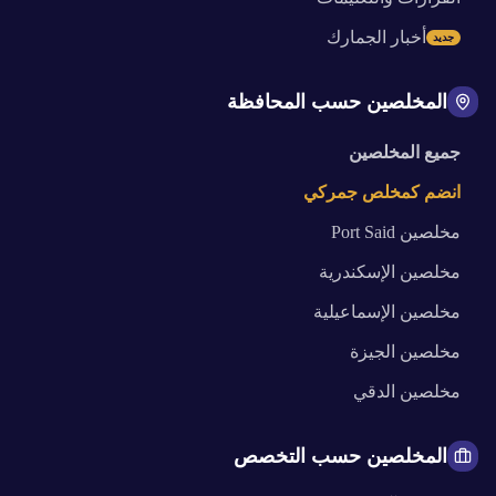
أخبار الجمارك
جديد
المخلصين حسب المحافظة
جميع المخلصين
انضم كمخلص جمركي
مخلصين
Port Said
مخلصين
الإسكندرية
مخلصين
الإسماعيلية
مخلصين
الجيزة
مخلصين
الدقي
المخلصين حسب التخصص