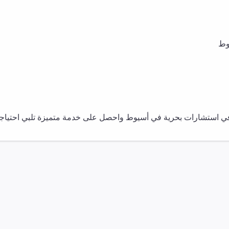
وط
في
استشارات بحرية
في
أسيوط
واحصل على خدمة متميزة تلبي احتياجات