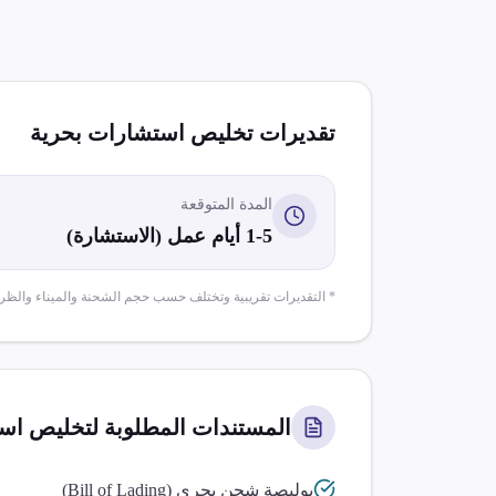
تقديرات تخليص
استشارات بحرية
المدة المتوقعة
1-5 أيام عمل (الاستشارة)
* التقديرات تقريبية وتختلف حسب حجم الشحنة والميناء والظر
المستندات المطلوبة لتخليص
است
بوليصة شحن بحري (Bill of Lading)