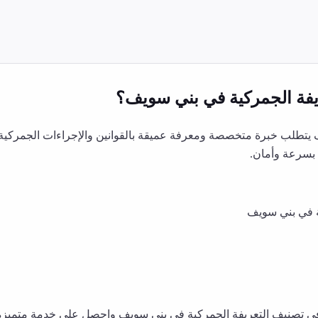
فة الجمركية
في
بني سويف
؟
يتطلب خبرة متخصصة ومعرفة عميقة بالقوانين والإجراءات الجمركية 
بسرعة وأمان.
في
بني سويف
في
تصنيف التعريفة الجمركية
في
بني سويف
واحصل على خدمة متميزة تل