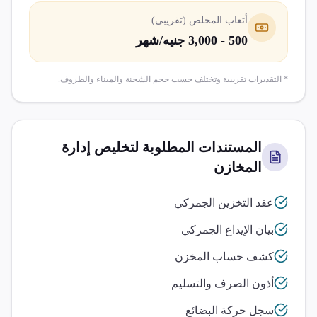
أتعاب المخلص (تقريبي)
500 - 3,000 جنيه/شهر
* التقديرات تقريبية وتختلف حسب حجم الشحنة والميناء والظروف.
المستندات المطلوبة لتخليص
إدارة
المخازن
عقد التخزين الجمركي
بيان الإيداع الجمركي
كشف حساب المخزن
أذون الصرف والتسليم
سجل حركة البضائع