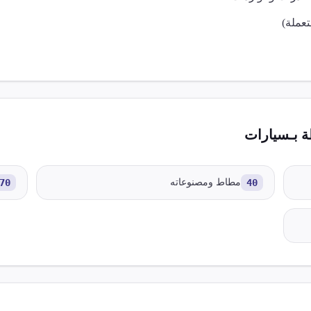
عملة)
 بـ
سيارات
40
مطاط ومصنوعاته
70