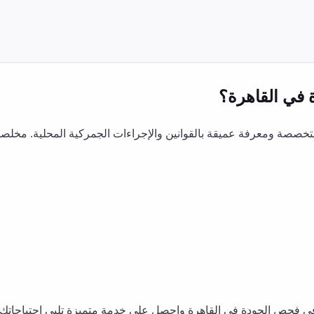
في
القاهرة
؟
صصة ومعرفة عميقة بالقوانين والإجراءات الجمركية المحلية. مخلصي
في
فحص الجودة
في
القاهرة
واحصل على خدمة متميزة تلبي احتياجاتك ا