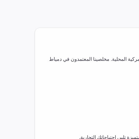
كية المحلية. مخلصينا المعتمدون في
دمياط
زة تلبي احتياجاتك التجارية.