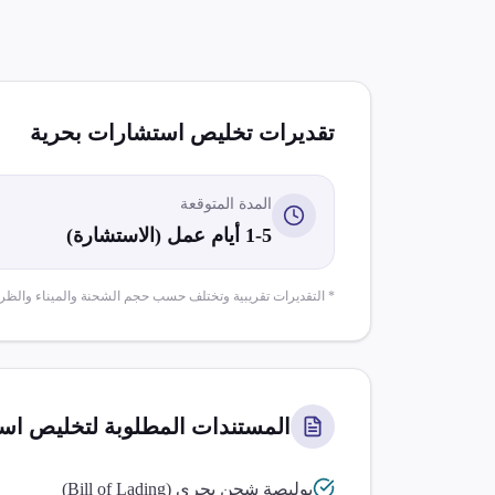
تقديرات تخليص
استشارات بحرية
المدة المتوقعة
1-5 أيام عمل (الاستشارة)
* التقديرات تقريبية وتختلف حسب حجم الشحنة والميناء والظر
المستندات المطلوبة لتخليص
است
بوليصة شحن بحري (Bill of Lading)