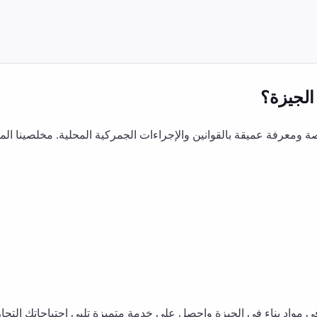
الجيزة
؟
معرفة عميقة بالقوانين والإجراءات الجمركية المحلية. مخلصينا ال
في
مواد بناء
في
الجيزة
واحصل على خدمة متميزة تلبي احتياجاتك التجار