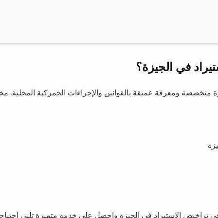
يراد
في
الجيزة
؟
متخصصة ومعرفة عميقة بالقوانين والإجراءات الجمركية المحلية. مخ
يزة
في
تراخيص الاستيراد
في
الجيزة
واحصل على خدمة متميزة تلبي احتياجات