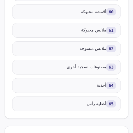
60
أقمشة محبوكة
61
ملابس محبوكة
62
ملابس منسوجة
63
مصنوعات نسجية أخرى
64
أحذية
65
أغطية رأس