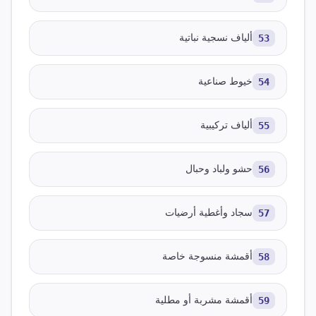
53
ألياف نسجية نباتية
54
خيوط صناعية
55
ألياف تركيبية
56
حشو ولباد وحبال
57
سجاد وأغطية أرضيات
58
أقمشة منسوجة خاصة
59
أقمشة مشربة أو مطلية