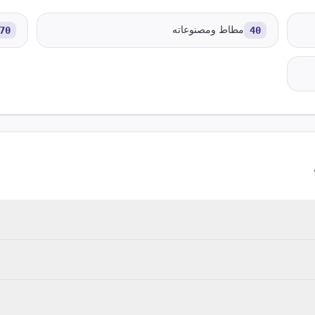
40
مطاط ومصنوعاته
70