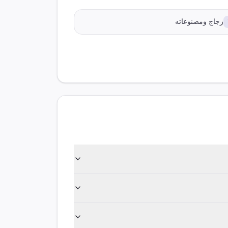
زجاج ومصنوعاته