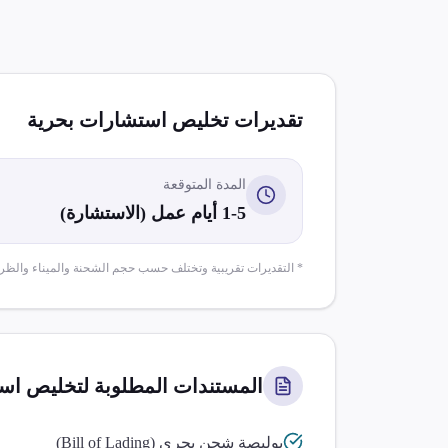
تقديرات تخليص
استشارات بحرية
المدة المتوقعة
1-5 أيام عمل (الاستشارة)
* التقديرات تقريبية وتختلف حسب حجم الشحنة والميناء والظر
المستندات المطلوبة لتخليص
است
بوليصة شحن بحري (Bill of Lading)