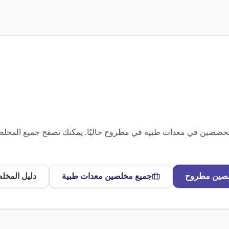
متخصصين في
معدات طبية
في
مطروح
حاليًا. يمكنك تصفح جميع المخ
لصين
مطروح
جميع مخلصين
معدات طبية
دليل المخل