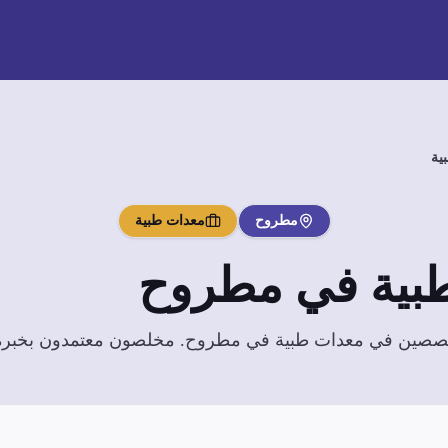
ية
مطروح
معدات طبية
بية
في
مطروح
تخصصين في
معدات طبية
في
مطروح
. مخلصون معتمدون بخبرة و