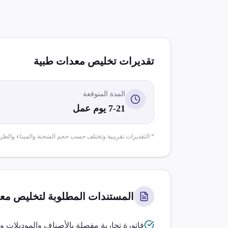
تقديرات تخليص
معدات طبية
المدة المتوقعة
7-21 يوم عمل
* التقديرات تقريبية وتختلف حسب حجم الشحنة والميناء والظر
المستندات المطلوبة لتخليص
معد
فاتورة تجارية مفصلة بالأصناف والموديلات وا