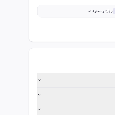
زجاج ومصنوعاته