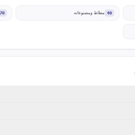
40
مطاط ومصنوعاته
70