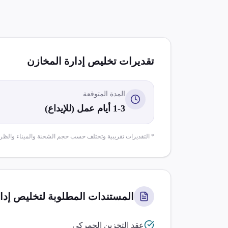
تقديرات تخليص
إدارة المخازن
المدة المتوقعة
1-3 أيام عمل (للإيداع)
* التقديرات تقريبية وتختلف حسب حجم الشحنة والميناء والظر
المستندات المطلوبة لتخليص
إدا
عقد التخزين الجمركي