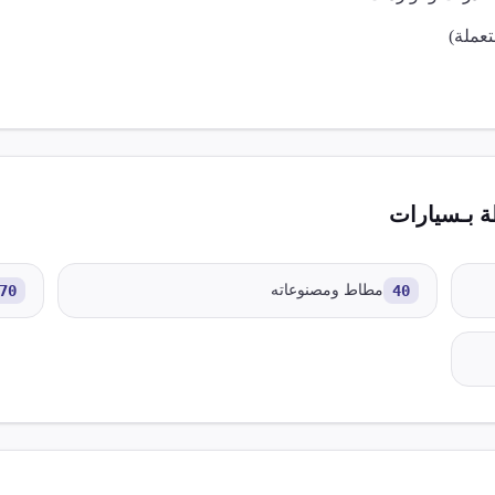
عملة)
 بـ
سيارات
40
مطاط ومصنوعاته
70