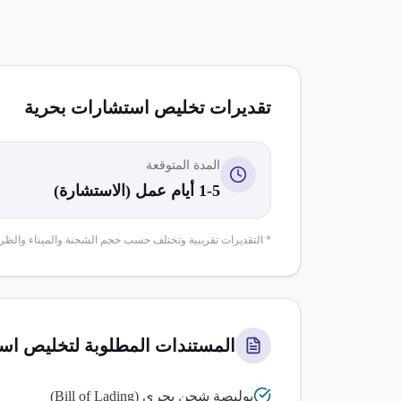
تقديرات تخليص
استشارات بحرية
المدة المتوقعة
1-5 أيام عمل (الاستشارة)
* التقديرات تقريبية وتختلف حسب حجم الشحنة والميناء والظر
المستندات المطلوبة لتخليص
است
بوليصة شحن بحري (Bill of Lading)