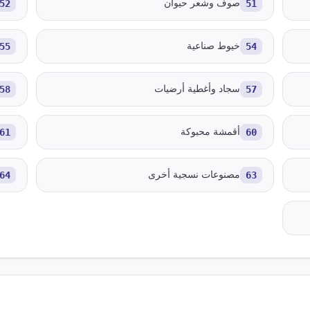
51
صوف وشعر حيوان
52
54
خيوط صناعية
55
57
سجاد وأغطية أرضيات
58
60
أقمشة محبوكة
61
63
مصنوعات نسجية أخرى
64