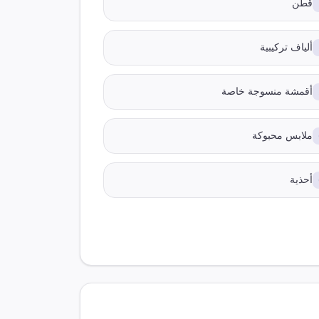
قطن
ألياف تركيبية
أقمشة منسوجة خاصة
ملابس محبوكة
أحذية