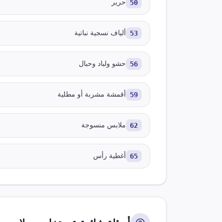
50
حرير
53
ألياف نسجية نباتية
56
حشو ولباد وحبال
59
أقمشة مشربة أو مطلية
62
ملابس منسوجة
65
أغطية رأس