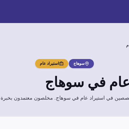
م
سوهاج
استيراد عام
عام
في
سوهاج
تخصصين في
استيراد عام
في
سوهاج
. مخلصون معتمدون بخبرة وا