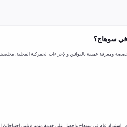
ي
سوهاج
؟
صة ومعرفة عميقة بالقوانين والإجراءات الجمركية المحلية. مخلصينا
في
استيراد عام
في
سوهاج
واحصل على خدمة متميزة تلبي احتياجاتك الت