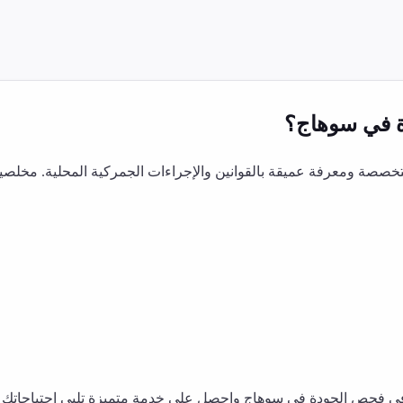
في
سوهاج
؟
صصة ومعرفة عميقة بالقوانين والإجراءات الجمركية المحلية. مخلصين
في
فحص الجودة
في
سوهاج
واحصل على خدمة متميزة تلبي احتياجاتك ال