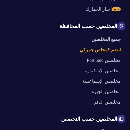
أخبار الجمارك
جديد
المخلصين حسب المحافظة
جميع المخلصين
انضم كمخلص جمركي
مخلصين
Port Said
مخلصين
الإسكندرية
مخلصين
الإسماعيلية
مخلصين
الجيزة
مخلصين
الدقي
المخلصين حسب التخصص