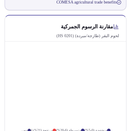
COMESA agricultural trade benefits
مقارنة الرسوم الجمركية
لحوم البقر (طازجة/مبردة)
(HS
0201
)
منخفضة (0-5%)
متوسطة (6-20%)
مرتفعة (21%+)
مصر