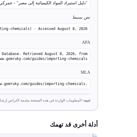
"دليل استيراد المواد الكيميائية إلى مصر" - جمركي — دليلك الجمركي (omruky.com/guides/importing-chemicals
نص بسيط
دليل استيراد المواد الكيميائية إلى مصر - ed August 8, 2026
APA
ww.gomruky.com/guides/importing-chemicals
MLA
"دليل استيراد المواد الكيميائية إلى مصر." importing-chemicals
تنبيه:
المعلومات الواردة في هذه الصفحة مقدمة لأغراض إرشا
أدلة أخرى قد تهمك