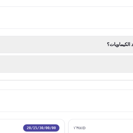
 الكيماويات؟
28/15/30/00/00
١٬٣٤٤
رمز التعريفة:
مشاهدة