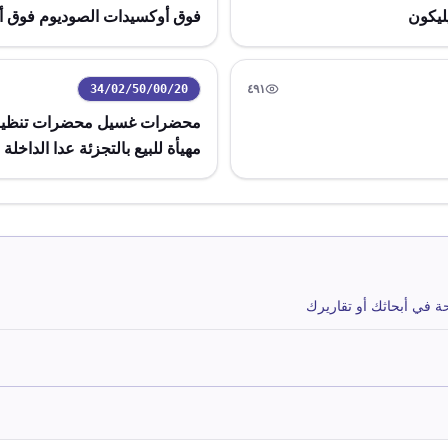
فوق أوكسيدات الصوديوم فوق أ
34/02/50/00/20
٤٩١
رمز التعريفة:
مشاهدة
محضرات غسيل محضرات تنظيف ت
مهيأة للبيع بالتجزئة عدا الداخلة في ا
حة في أبحاثك أو تقاريرك