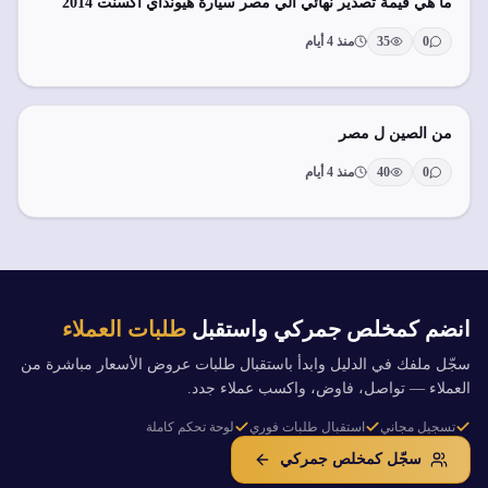
ما هي قيمة تصدير نهائي الي مصر سيارة هيونداي اكسنت 2014
0
35
منذ 4 أيام
من الصين ل مصر
0
40
منذ 4 أيام
انضم كمخلص جمركي واستقبل
طلبات العملاء
سجّل ملفك في الدليل وابدأ باستقبال طلبات عروض الأسعار مباشرة من
العملاء — تواصل، فاوض، واكسب عملاء جدد.
تسجيل مجاني
استقبال طلبات فوري
لوحة تحكم كاملة
سجّل كمخلص جمركي