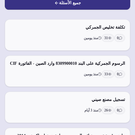
جميع الأسئلة
تكلفة تخليص الجمركي
0
31
منذ يومين
الرسوم الجمركية على البند 8309900010 وارد الصين - الفاتورة CIF
0
33
منذ يومين
تسجيل مصنع صيني
0
26
منذ 3 أيام