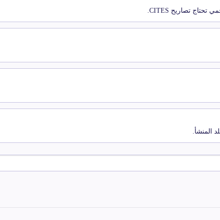
حتاج تصاريح CITES.
د المنشأ.