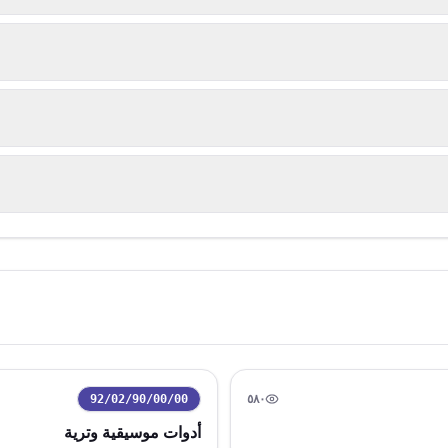
92/02/90/00/00
٥٨٠
رمز التعريفة:
مشاهدة
أدوات موسيقية وترية