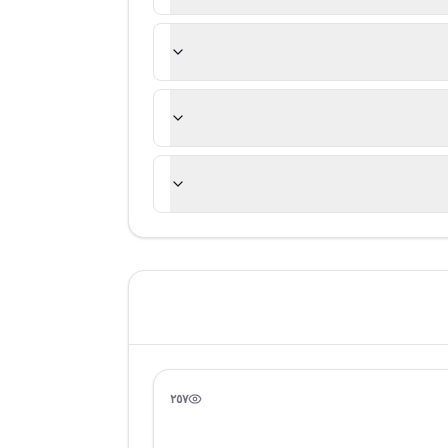
٢٥٧
مشاهدة