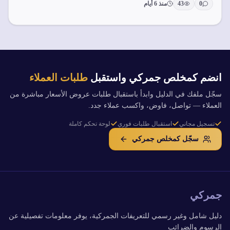
0
43
منذ 6 أيام
انضم كمخلص جمركي واستقبل
طلبات العملاء
سجّل ملفك في الدليل وابدأ باستقبال طلبات عروض الأسعار مباشرة من
العملاء — تواصل، فاوض، واكسب عملاء جدد.
تسجيل مجاني
استقبال طلبات فوري
لوحة تحكم كاملة
سجّل كمخلص جمركي
جمركي
دليل شامل وغير رسمي للتعريفات الجمركية، يوفر معلومات تفصيلية عن
الرسوم والضرائب