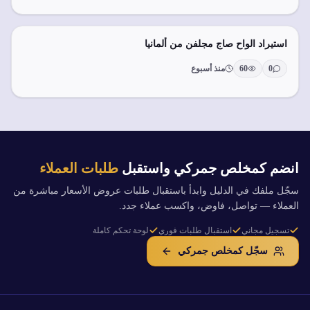
استيراد الواح صاج مجلفن من ألمانيا
0
60
منذ أسبوع
انضم كمخلص جمركي واستقبل
طلبات العملاء
سجّل ملفك في الدليل وابدأ باستقبال طلبات عروض الأسعار مباشرة من
العملاء — تواصل، فاوض، واكسب عملاء جدد.
تسجيل مجاني
استقبال طلبات فوري
لوحة تحكم كاملة
سجّل كمخلص جمركي