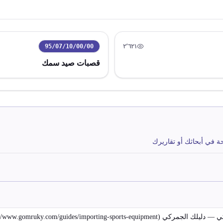
95/07/10/00/00
٢٬٦٢١
رمز التعريفة:
مشاهدة
قصبات صيد سمك
حة في أبحاثك أو تقاريرك
https://www.gomru) - تاريخ الوصول: ٧ أغسطس ٢٠٢٦