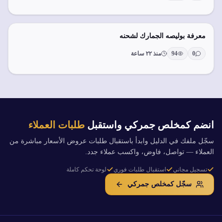
معرفة بوليصه الجمارك لشحنه
0
94
منذ ٢٢ ساعة
انضم كمخلص جمركي واستقبل
طلبات العملاء
سجّل ملفك في الدليل وابدأ باستقبال طلبات عروض الأسعار مباشرة من
العملاء — تواصل، فاوض، واكسب عملاء جدد.
تسجيل مجاني
استقبال طلبات فوري
لوحة تحكم كاملة
سجّل كمخلص جمركي