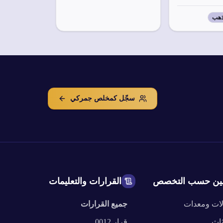
هب
سجّل كمخلص جمركي
ين حسب التخصص
القرارات والتعليمات
لات ومعدات
جميع القرارات
ثاث
قرار
0012