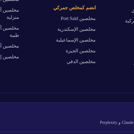
انضم كمخلص جمركي
ق
مخلصين
أ
منزلية
مخلصين
Port Said
كية
مخلصين
أ
مخلصين
الإسكندرية
طبية
مخلصين
الإسماعيلية
مخلصين
أ
مخلصين
الجيزة
مخلصين
إ
مخلصين
الدقي