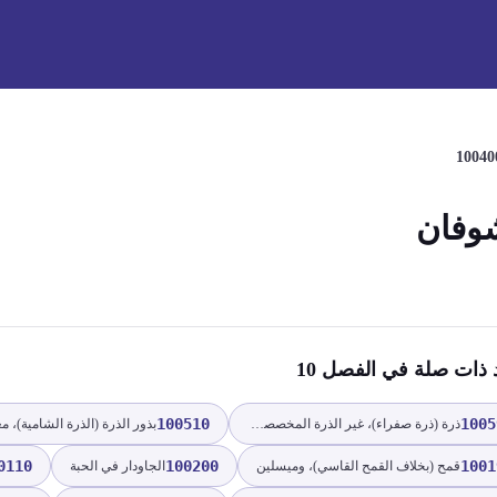
10040
وفان
د ذات صلة
في الفصل 10
100510
1005
ذرة (ذرة صفراء)، غير الذرة المخصصة للزراعة
0110
100200
1001
قمح (بخلاف القمح القاسي)، وميسلين
الجاودار في الحبة