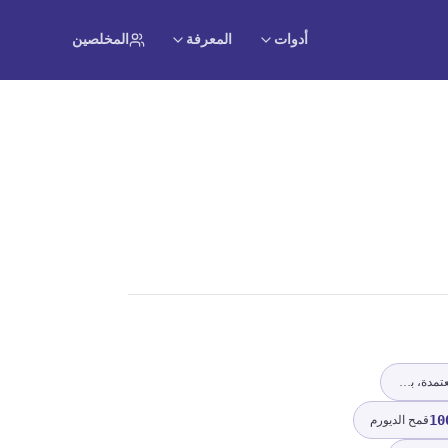
أدوات
المعرفة
المخلصين
بذور الذرة (الذرة الشامية)، معتمدة، باستثناء الذرة الحلوة
10
قمح الديورم