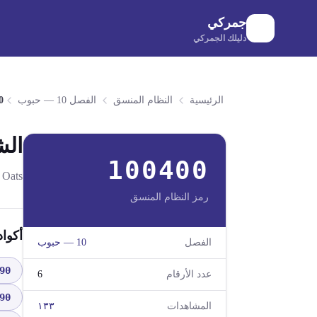
لانتقال إلى المحتوى الرئيسي
جمركي
دليلك الجمركي
الرئيسية
النظام المنسق
الفصل 10 — حبوب
0
الش
100400
Oats
رمز النظام المنسق
أكوا
الفصل
10
—
حبوب
90
عدد الأرقام
6
90
المشاهدات
١٣٣