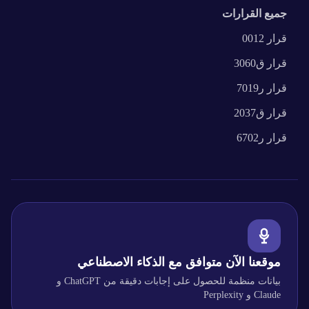
جميع القرارات
قرار
0012
قرار
ق3060
قرار
ر7019
قرار
ق2037
قرار
ر6702
موقعنا الآن متوافق مع الذكاء الاصطناعي
بيانات منظمة للحصول على إجابات دقيقة من ChatGPT و
Claude و Perplexity