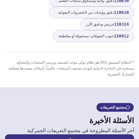
110630
دقيق، وجبة ومسحوق منتجات الفصل الثامن
110610
دقيق ووجبات من الخضروات البقولية المجففة من البند 0713
110314
جريش ودقيق الأرز
110412
حبوب الشوفان، مسحوقة أو مفلطحة
* النظام المنسق (HS) هو نظام دولي موحد لتصنيف وترميز المنتجات والبضائع،
يستخدم في التجارة الدولية لتوحيد تصنيف المنتجات عالمياً. البيانات مصدرها مصلحة
الجمارك المصرية.
مجتمع التعريفات
الأسئلة الأخيرة
آخر الأسئلة المطروحة في مجتمع التعريفات الجمركية