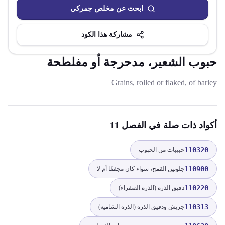
ابحث عن مخلص جمركي
مشاركة هذا الكود
حبوب الشعير، مدحرجة أو مفلطحة
Grains, rolled or flaked, of barley
أكواد ذات صلة
في الفصل 11
110320
حبيبات من الحبوب
110900
جلوتين القمح، سواء كان مجففًا أم لا
110220
دقيق الذرة (الذرة الصفراء)
110313
جريش ودقيق الذرة (الذرة الشامية)