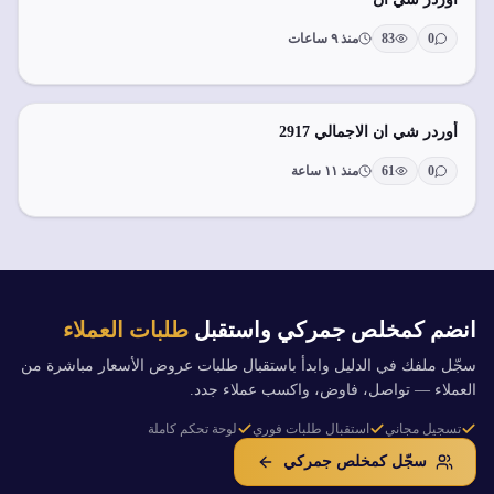
0
83
منذ ٩ ساعات
أوردر شي ان الاجمالي 2917
0
61
منذ ١١ ساعة
انضم كمخلص جمركي واستقبل
طلبات العملاء
سجّل ملفك في الدليل وابدأ باستقبال طلبات عروض الأسعار مباشرة من
العملاء — تواصل، فاوض، واكسب عملاء جدد.
تسجيل مجاني
استقبال طلبات فوري
لوحة تحكم كاملة
سجّل كمخلص جمركي