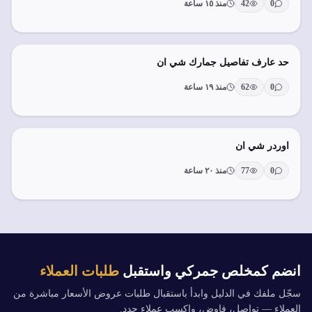
0
42
منذ ١٥ ساعة
حد عارف تفاصيل جمارك شي ان
0
62
منذ ١٩ ساعة
اوردر شي ان
0
77
منذ ٢٠ ساعة
انضم كمخلص جمركي واستقبل
طلبات العملاء
سجّل ملفك في الدليل وابدأ باستقبال طلبات عروض الأسعار مباشرة من
العملاء — تواصل، فاوض، واكسب عملاء جدد.