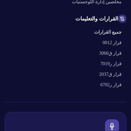
مخلصين
إدارة اللوجستيات
القرارات والتعليمات
جميع القرارات
قرار
0012
قرار
ق3060
قرار
ر7019
قرار
ق2037
قرار
ر6702