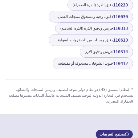
110220
دقيق الذرة (الذرة الصفراء)
110630
دقيق، وجبة ومسحوق منتجات الفصل الثامن
110313
جريش ودقيق الذرة (الذرة الشامية)
110610
دقيق ووجبات من الخضروات البقولية المجففة من البند 0713
110314
جريش ودقيق الأرز
110412
حبوب الشوفان، مسحوقة أو مفلطحة
* النظام المنسق (HS) هو نظام دولي موحد لتصنيف وترميز المنتجات والبضائع،
يستخدم في التجارة الدولية لتوحيد تصنيف المنتجات عالمياً. البيانات مصدرها مصلحة
الجمارك المصرية.
مجتمع التعريفات