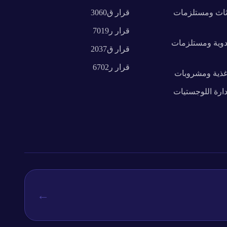
ثاث ومستلزمات
قرار
ق3060
قرار
ر7019
دوية ومستلزمات
قرار
ق2037
قرار
ر6702
غذية ومشروبات
دارة اللوجستيات
←