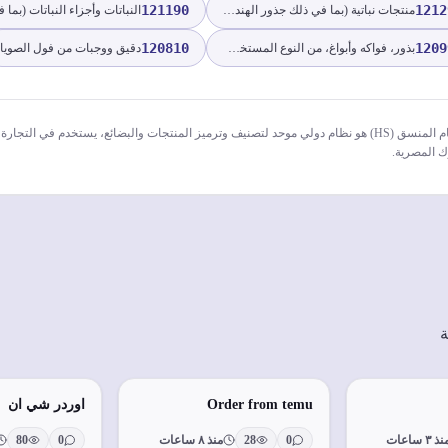
121190
1212
منتجات نباتية (بما في ذلك جذور الهندباء غير المحمصة من نوع cichorium intybus sativum) من النوع المستخدم بشكل أساسي للاستهلاك البشري، غير مذكورة ولا داخلة في مكان آخر
120810
1209
بذور، فواكه وأبواغ، من النوع المستخدم للزراعة، غير مذكورة ولا داخلة في مكان آخر
دقيق ووجبات من فول الصويا
* النظام المنسق (HS) هو نظام دولي موحد لتصنيف وترميز المنتجات والبضائع، يستخدم في ا
ك المصرية.
ة
Order from temu
اوردر شي ان
ذ ٣ ساعات
0
28
منذ ٨ ساعات
0
80