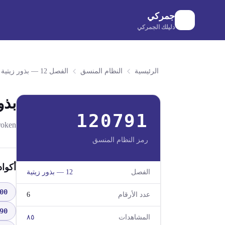
لانتقال إلى المحتوى الرئيسي
جمركي
دليلك الجمركي
الرئيسية
النظام المنسق
الفصل 12 — بذور زيتية
بذو
120791
roken
رمز النظام المنسق
أكوا
الفصل
12
—
بذور زيتية
00
عدد الأرقام
6
90
المشاهدات
٨٥