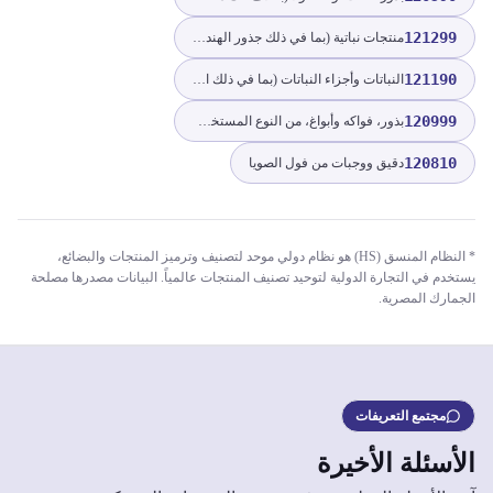
121299
منتجات نباتية (بما في ذلك جذور الهندباء غير المحمصة من نوع cichorium intybus sativum) من النوع المستخدم بشكل أساسي للاستهلاك البشري، غير مذكورة ولا داخلة في مكان آخر
121190
النباتات وأجزاء النباتات (بما في ذلك البذور والفواكه)، المستخدمة بشكل رئيسي في العطور أو الصيدلة أو لمبيدات الحشرات، إلخ، طازجة أو مجففة، إلخ، غير مذكورة ولا داخلة في مكان آخر
120999
بذور، فواكه وأبواغ، من النوع المستخدم للزراعة، غير مذكورة ولا داخلة في مكان آخر
120810
دقيق ووجبات من فول الصويا
* النظام المنسق (HS) هو نظام دولي موحد لتصنيف وترميز المنتجات والبضائع،
يستخدم في التجارة الدولية لتوحيد تصنيف المنتجات عالمياً. البيانات مصدرها مصلحة
الجمارك المصرية.
مجتمع التعريفات
الأسئلة الأخيرة