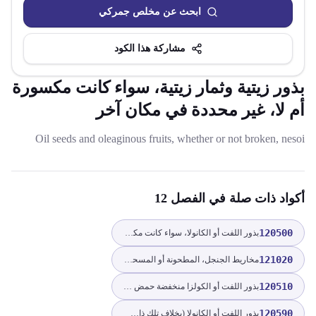
ابحث عن مخلص جمركي
مشاركة هذا الكود
بذور زيتية وثمار زيتية، سواء كانت مكسورة
أم لا، غير محددة في مكان آخر
Oil seeds and oleaginous fruits, whether or not broken, nesoi
أكواد ذات صلة
في الفصل 12
120500
بذور اللفت أو الكانولا، سواء كانت مكسورة أم لا
121020
مخاريط الجنجل، المطحونة أو المسحوقة أو على شكل حبيبات؛ لوبولين
120510
بذور اللفت أو الكولزا منخفضة حمض الإيروسيك، سواء كانت مكسورة أم لا
120590
بذور اللفت أو الكانولا (بخلاف تلك ذات الحمض الإيروسيكي المنخفض)، سواء كانت مكسورة أم لا