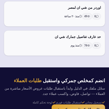
اوردر من شي ان لمصر
0
49
منذ ٢٠ ساعة
حد عارف تفاصيل جمارك شي ان
0
70
منذ يوم
انضم كمخلص جمركي واستقبل
طلبات العملاء
سجّل ملفك في الدليل وابدأ باستقبال طلبات عروض الأسعار مباشرة من
العملاء — تواصل، فاوض، واكسب عملاء جدد.
تسجيل مجاني
استقبال طلبات فوري
لوحة تحكم كاملة