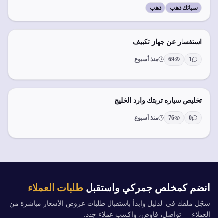
سبائك ذهب
ذهب
استفسار عن جهاز تكبيف
1
69
منذ أسبوع
تخليص سياره تربتك وارد الخليج
0
76
منذ أسبوع
انضم كمخلص جمركي واستقبل
طلبات العملاء
سجّل ملفك في الدليل وابدأ باستقبال طلبات عروض الأسعار مباشرة من
العملاء — تواصل، فاوض، واكسب عملاء جدد.