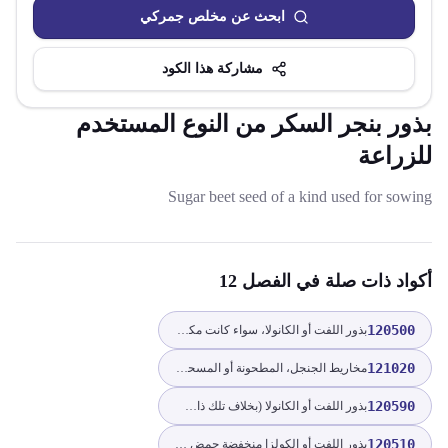
ابحث عن مخلص جمركي
مشاركة هذا الكود
بذور بنجر السكر من النوع المستخدم
للزراعة
Sugar beet seed of a kind used for sowing
أكواد ذات صلة
في الفصل 12
120500
بذور اللفت أو الكانولا، سواء كانت مكسورة أم لا
121020
مخاريط الجنجل، المطحونة أو المسحوقة أو على شكل حبيبات؛ لوبولين
120590
بذور اللفت أو الكانولا (بخلاف تلك ذات الحمض الإيروسيكي المنخفض)، سواء كانت مكسورة أم لا
120510
بذور اللفت أو الكولزا منخفضة حمض الإيروسيك، سواء كانت مكسورة أم لا