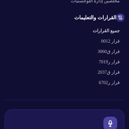
مخلصين
إدارة اللوجستيات
القرارات والتعليمات
جميع القرارات
قرار
0012
قرار
ق3060
قرار
ر7019
قرار
ق2037
قرار
ر6702