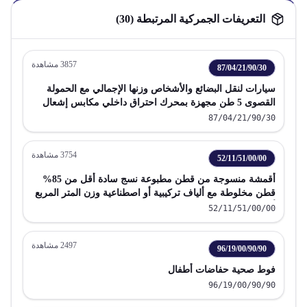
التعريفات الجمركية المرتبطة (
30
)
3857
مشاهدة
87/04/21/90/30
سيارات لنقل البضائع والأشخاص وزنها الإجمالي مع الحمولة
القصوى 5 طن مجهزة بمحرك احتراق داخلي مكابس إشعال
بالضغط ديزل أو نصف ديزل
87/04/21/90/30
3754
مشاهدة
52/11/51/00/00
أقمشة منسوجة من قطن مطبوعة نسج سادة أقل من 85%
قطن مخلوطة مع ألياف تركيبية أو اصطناعية وزن المتر المربع
أكثر من 200 جم
52/11/51/00/00
2497
مشاهدة
96/19/00/90/90
فوط صحية حفاضات أطفال
96/19/00/90/90