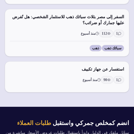
السفر إلى مصر بثلاث سبائك ذهب للاستثمار الشخصي: هل تُفرض
عليها جمارك أو ضرائب؟
1
112
منذ أسبوع
سبائك ذهب
ذهب
استفسار عن جهاز تكبيف
1
90
منذ أسبوع
انضم كمخلص جمركي واستقبل
طلبات العملاء
سجّل ملفك في الدليل وابدأ باستقبال طلبات عروض الأسعار مباشرة من