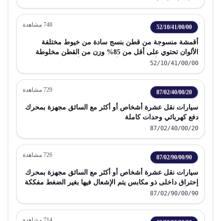
748
مشاهدة
52/10/41/00/00
أقمشة منسوجة من قطن بنسج سادة من خيوط مختلفة
الألوان تحتوي على أقل من 85% وزن من القطن مخلوطة
بصورة رئيسية أو حصرية مع ألياف تركيبية أو اصطناعية لا يزن
52/10/41/00/00
وزن المتر المربع منها أكثر من 200 جم
729
مشاهدة
87/02/40/00/20
سيارات نقل عشرة أشخاص أو أكثر مع السائق مجهزة بمحرك
دفع كهربائي وحدات كاملة
87/02/40/00/20
726
مشاهدة
87/02/90/00/90
سيارات نقل عشرة أشخاص أو أكثر مع السائق مجهزة بمحرك
إحتراق داخلى ذو مكابس يتم الإشعال فيها بغير الضغط مفككة
87/02/90/00/90
714
مشاهدة