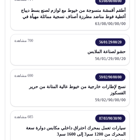
63/08/00/00/00
أطقم أقمشة منسوجة من خيوط مع لوازم لصنع بسط ديباج
أغطية فوط مناضد مطرزة أصناف نسجية مماثلة مهيأة في
أغلفة للبيع بالتجزئة
63/08/00/00/00
700
مشاهدة
56/01/29/00/20
حشو لصناعة الملابس
56/01/29/00/20
690
مشاهدة
59/02/90/00/00
نسج لإطارات خارجية من خيوط عالية المتانة من حرير
الفسكوز
59/02/90/00/00
685
مشاهدة
87/03/90/30/90
سيارات تعمل بمحرك احتراق داخلي مكابس دوارة سعة
المحرك من 1200 سم3 إلى 1600 سم3