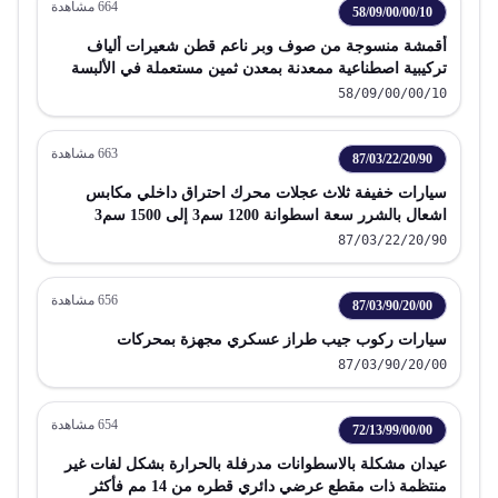
664
مشاهدة
58/09/00/00/10
أقمشة منسوجة من صوف وبر ناعم قطن شعيرات ألياف
تركيبية اصطناعية ممعدنة بمعدن ثمين مستعملة في الألبسة
المفروشات
58/09/00/00/10
663
مشاهدة
87/03/22/20/90
سيارات خفيفة ثلاث عجلات محرك احتراق داخلي مكابس
اشعال بالشرر سعة اسطوانة 1200 سم3 إلى 1500 سم3
87/03/22/20/90
656
مشاهدة
87/03/90/20/00
سيارات ركوب جيب طراز عسكري مجهزة بمحركات
87/03/90/20/00
654
مشاهدة
72/13/99/00/00
عيدان مشكلة بالاسطوانات مدرفلة بالحرارة بشكل لفات غير
منتظمة ذات مقطع عرضي دائري قطره من 14 مم فأكثر