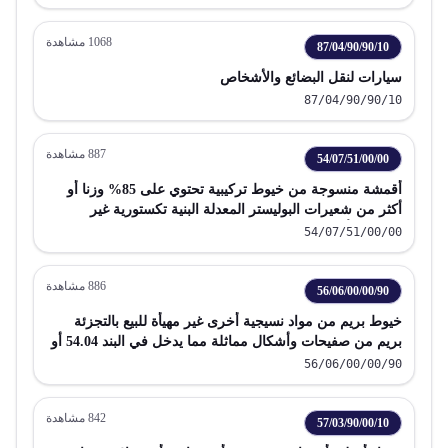
1068
مشاهدة
87/04/90/90/10
سيارات لنقل البضائع والأشخاص
87/04/90/90/10
887
مشاهدة
54/07/51/00/00
أقمشة منسوجة من خيوط تركيبية تحتوي على 85% وزنا أو
أكثر من شعيرات البوليستر المعدلة البنية تكستورية غير
مقصورة أو مقصورة
54/07/51/00/00
886
مشاهدة
56/06/00/00/90
خيوط بريم من مواد نسيجية أخرى غير مهيأة للبيع بالتجزئة
بريم من صفيحات وأشكال مماثلة مما يدخل في البند 54.04 أو
البند 54.05 خيوط قطيفية بما فيها الخيوط القطيفية المزغبة
56/06/00/00/90
خيوط السلسلة
842
مشاهدة
57/03/90/00/10