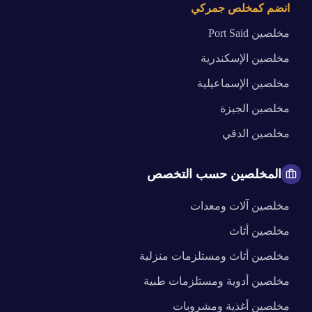
انضم كمخلص جمركي
مخلصين
Port Said
مخلصين
الإسكندرية
مخلصين
الإسماعيلية
مخلصين
الجيزة
مخلصين
الدقي
المخلصين حسب التخصص
مخلصين
آلات ومعدات
مخلصين
أثاث
مخلصين
أثاث ومستلزمات منزلية
مخلصين
أدوية ومستلزمات طبية
مخلصين
أغذية ومشروبات