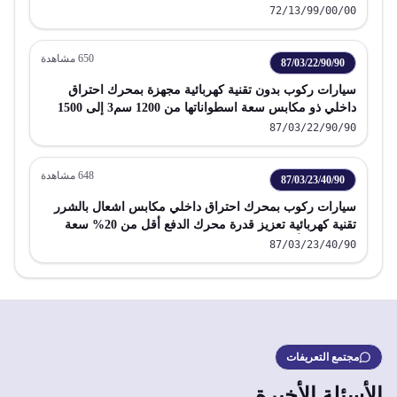
72/13/99/00/00
650
مشاهدة
87/03/22/90/90
سيارات ركوب بدون تقنية كهربائية مجهزة بمحرك احتراق
داخلي ذو مكابس سعة اسطواناتها من 1200 سم3 إلى 1500
سم3
87/03/22/90/90
648
مشاهدة
87/03/23/40/90
سيارات ركوب بمحرك احتراق داخلي مكابس اشعال بالشرر
تقنية كهربائية تعزيز قدرة محرك الدفع أقل من 20% سعة
اسطوانات أكثر من 2000 سم 3 ولا تتجاوز 3000 سم 3 باستثناء
87/03/23/40/90
الداخلة في البند 87 02 تشمل سيارات الاستيشن و سيارات
السباق
مجتمع التعريفات
الأسئلة الأخيرة