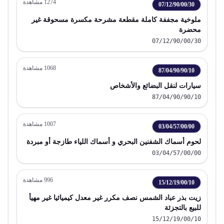
1274
مشاهدة
07/12/90/00/30
ملوخية مجففة كاملة مقطعة مشرحة مكسرة مسحوقة غير
محضرة
07/12/90/00/30
1068
مشاهدة
87/04/90/90/10
سيارات لنقل البضائع والأشخاص
87/04/90/90/10
1007
مشاهدة
03/04/57/00/00
لحوم أسماك الشفنين البحري و أسماك اللياء طازجة أو مبردة
03/04/57/00/00
996
مشاهدة
15/12/19/00/10
زيت بذر عباد الشمس نصف مكرر غير معدل كيميائيا غير مهيأ
للبيع بالتجزئة
15/12/19/00/10