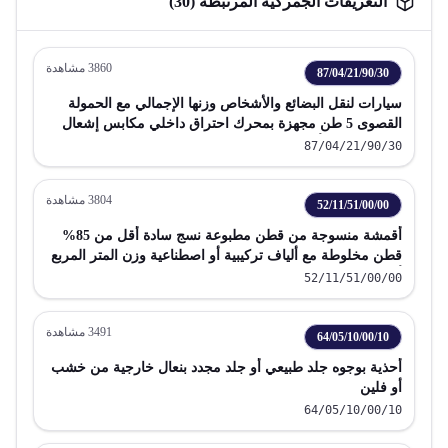
التعريفات الجمركية المرتبطة (
30
)
3860
مشاهدة
87/04/21/90/30
سيارات لنقل البضائع والأشخاص وزنها الإجمالي مع الحمولة
القصوى 5 طن مجهزة بمحرك احتراق داخلي مكابس إشعال
بالضغط ديزل أو نصف ديزل
87/04/21/90/30
3804
مشاهدة
52/11/51/00/00
أقمشة منسوجة من قطن مطبوعة نسج سادة أقل من 85%
قطن مخلوطة مع ألياف تركيبية أو اصطناعية وزن المتر المربع
أكثر من 200 جم
52/11/51/00/00
3491
مشاهدة
64/05/10/00/10
أحذية بوجوه جلد طبيعي أو جلد مجدد بنعال خارجية من خشب
أو فلين
64/05/10/00/10