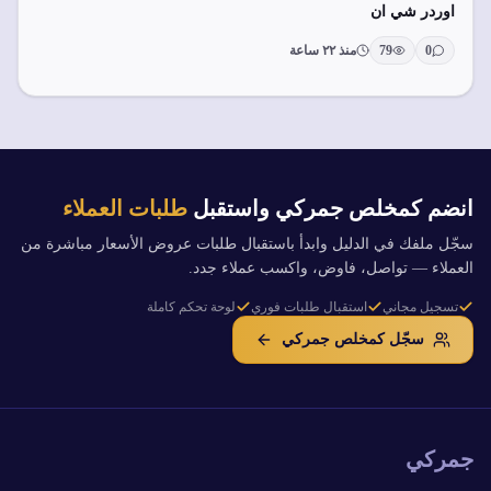
اوردر شي ان
0
79
منذ ٢٢ ساعة
انضم كمخلص جمركي واستقبل
طلبات العملاء
سجّل ملفك في الدليل وابدأ باستقبال طلبات عروض الأسعار مباشرة من
العملاء — تواصل، فاوض، واكسب عملاء جدد.
تسجيل مجاني
استقبال طلبات فوري
لوحة تحكم كاملة
سجّل كمخلص جمركي
جمركي