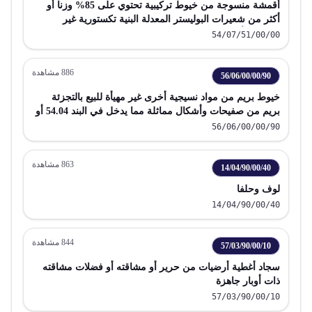
أقمشة منسوجة من خيوط تركيبية تحتوي على 85% وزنا أو
أكثر من شعيرات البوليستر المعدلة البنية تكستورية غير
مقصورة أو مقصورة
54/07/51/00/00
886
مشاهدة
56/06/00/00/90
خيوط بريم من مواد نسيجية أخرى غير مهيأة للبيع بالتجزئة
بريم من صفيحات وأشكال مماثلة مما يدخل في البند 54.04 أو
البند 54.05 خيوط قطيفية بما فيها الخيوط القطيفية المزغبة
56/06/00/00/90
خيوط السلسلة
863
مشاهدة
14/04/90/00/40
لوف وحلفا
14/04/90/00/40
844
مشاهدة
57/03/90/00/10
سجاد أغطية أرضيات من حرير أو مشاقته أو فضلات مشاقته
ذات أوبار جاهزة
57/03/90/00/10